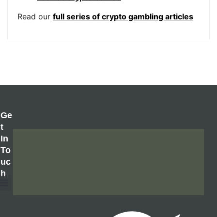
Read our
full series of crypto gambling articles
Ge
T
In
To
Uc
H
About Us
Contact Us