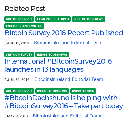
Related Post
#BITCOINSURVEY
HOMEPAGE FEATURED
IRISH BITCOIN NEWS
IRISH BITCOIN NEWS HUB
Bitcoin Survey 2016 Report Published
BitcoinsInIreland Editorial Team
AUG 11, 2016
#BITCOINSURVEY
IRISH BITCOIN NEWS
International #BitcoinSurvey 2016
launches in 13 languages
BitcoinsInIreland Editorial Team
JUN 20, 2016
#BITCOINSURVEY
IRISH BITCOIN NEWS
USING BITCOIN
#BitcoinDachshund is helping with
#BitcoinSurvey2016 – Take part today
BitcoinsInIreland Editorial Team
MAY 3, 2016